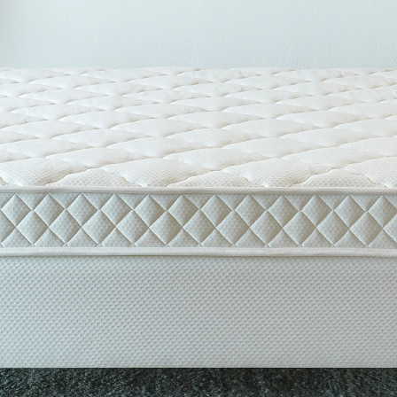
Roll Pack tasarımı sa
 yüzeyi sayesinde uyku
daha hızlı sevk edilen
ardımcı olur ve rahat bir
teslim edildikten sonr
ımıyla çevirmeye gerek
için hazırdır. .
ı sunar.
Aloe Vera kumaşı sayes
dinlendirici bir uyku s
Terlemeyi önlemeye y
Sabahları yorgun uya
yardımcı olur.