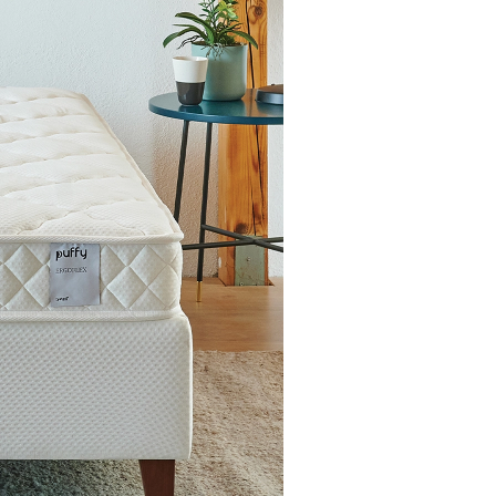
yesinde klasik yataklardan
 Ergoflex RP yatak, evinize
a kolay kurulumu ile kullanım
inde cildi rahatlatıcı ve
unar.
ardımcı olur.
nma hissini azaltmaya