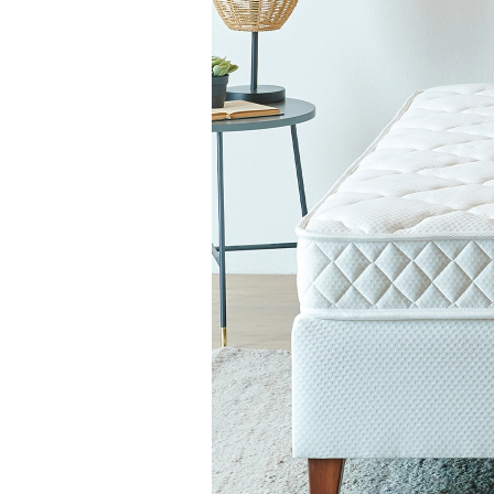
DHT yayların oluşturduğu sert
esnasında terlemeyi önlemeye y
uyku sağlar. Tek taraflı kullan
kalmadan kolay kullanım imkan