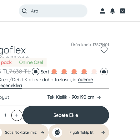
Ürün kodu: 13875401
goflex
aylı RP Yatak
l pack
Online Özel
5
TL
7.638
TL
Sert
Kredi/Debit Kartı ve daha fazlası için
ödeme
seçenekleri
oyut
Tek Kişilik - 90x190 cm
Sepete Ekle
1
Satış Noktalarımız
Fiyatı Takip Et