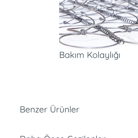
Bakım Kolaylığı
slimat ve İade Koşulları
Ödeme Seçenekleri
Özellikler
Benzer Ürünler