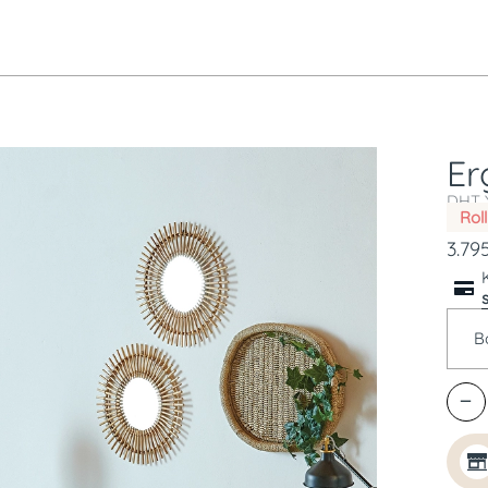
Er
DHT Y
Rol
3.79
B