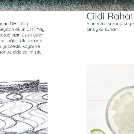
Cildi Rahat
oluşan DHT Yay
Aloe Vera kumaşı sayesin
ra meydan okur. DHT Yay
bir uyku sunar .
yatağınızın uzun yıllar
 sağlar. Uluslararası
n yükseklik kaybı ve
sonuç elde edilmiştir.