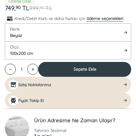
Online Özel
749,
TL
90
999,
TL
90
Kredi/Debit Kartı ve daha fazlası için
ödeme seçenekleri
Renk
Beyaz
Ölçü
100x200 cm
Sepete Ekle
1
Satış Noktalarımız
Fiyatı Takip Et
Ürün Adresime Ne Zaman Ulaşır?
Tahmini Teslimat:
3 iş günü