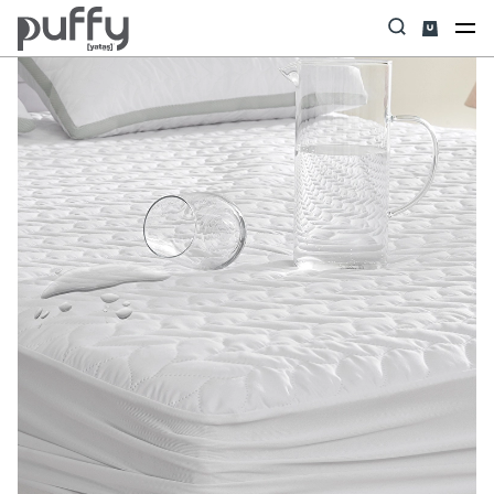
Anasayfa
Yastık & Yorgan & Alez
Alez
Eco Fresh