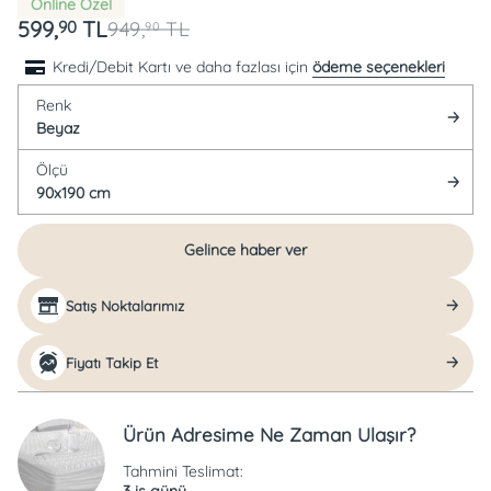
Online Özel
599,
TL
90
949,
TL
90
Kredi/Debit Kartı ve daha fazlası için
ödeme seçenekleri
Renk
Beyaz
Ölçü
90x190 cm
Gelince haber ver
Satış Noktalarımız
Fiyatı Takip Et
Ürün Adresime Ne Zaman Ulaşır?
Tahmini Teslimat:
3 iş günü