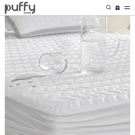
Anasayfa
Yastık & Yorgan & Alez
Alez
Eco Fresh