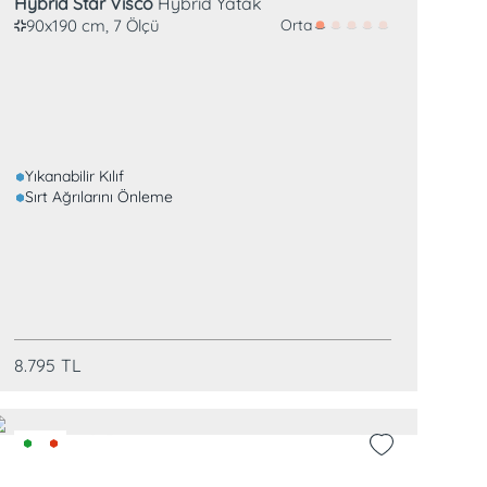
Hybrid Star Visco
Hybrid Yatak
90x190 cm, 7 Ölçü
Orta
Yıkanabilir Kılıf
Sırt Ağrılarını Önleme
8.795
TL