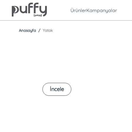
Ürünler
Kampanyalar
Anasayfa
Yatak
İyi Uyku Fırsatları Puffy’de!
İncele