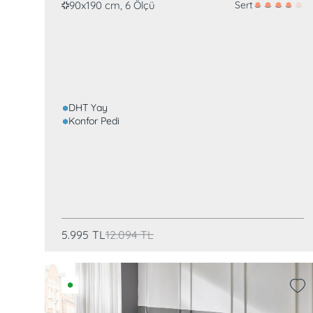
90x190 cm, 6 Ölçü
Sert
DHT Yay
Konfor Pedi
5.995
TL
12.094
TL