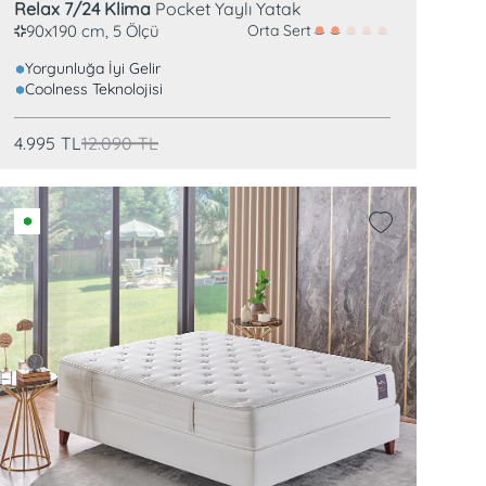
Relax 7/24 Klima
Pocket Yaylı Yatak
90x190 cm, 5 Ölçü
Orta Sert
Yorgunluğa İyi Gelir
Coolness Teknolojisi
4.995
TL
12.090
TL