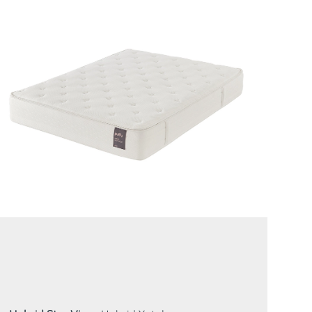
7 Bölgeli Pocket Yay
Visco Sünger