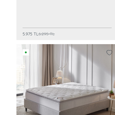
5.975
TL
6.295
TL