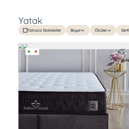
Yatak
Yalnızca Stoktakiler
Boyut
Ölçüler
Sertl