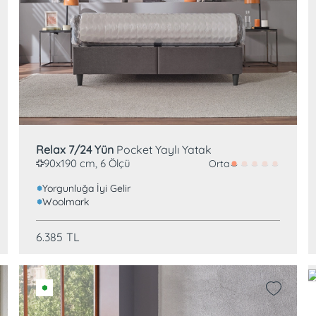
Pocket Yay
Woolmark
Relax 7/24 Yün
Pocket Yaylı Yatak
90x190 cm, 6 Ölçü
Orta
Yorgunluğa İyi Gelir
Woolmark
6.385
TL