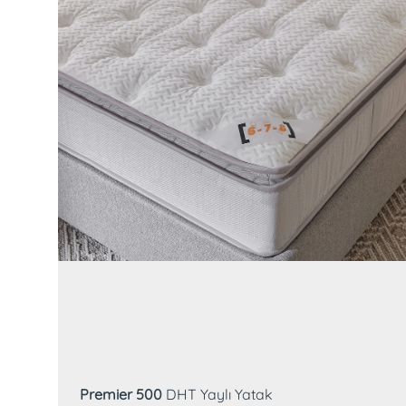
DHT Yay
No-turn
Premier 500
DHT Yaylı Yatak