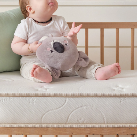
Pamuklu kumaşı saye
ry Baby yatakları
sağlayarak vücut sıc
etlenmiş ve bağımsız
olur.
izin vücuduna en doğru
ilmiş free-zone teknolojisi
tra hareketlerden
ngeller.Pamuklu yüzeyi
ı sağlayan Puffy Dory
uzun ömürlü bir konfor