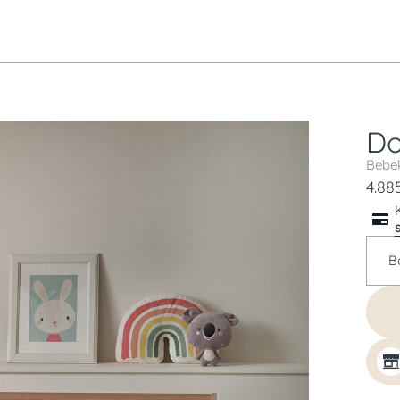
Do
Bebek
4.88
B