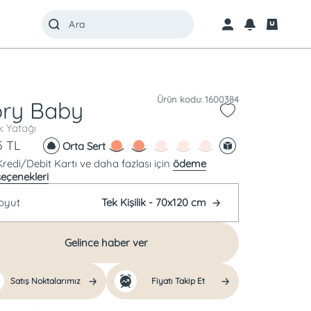
Ürün kodu: 1600384
ry Baby
 Yatağı
5
TL
Orta Sert
Kredi/Debit Kartı ve daha fazlası için
ödeme
seçenekleri
oyut
Tek Kişilik - 70x120 cm
Gelince haber ver
Satış Noktalarımız
Fiyatı Takip Et