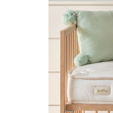
No-turn teknolojisine sahip Do
çevirmeniz gerekmez. Ayrı pak
çalışabilen yaylarıyla bebeğin
omurga desteğini sağlar. Geliştir
sayesinde yatak üzerindeki eks
bebeğinizin rahatsız olmasını e
sayesinde cildin nefes almasın
Baby, alez hediyesiyle birlikte 
sunar.