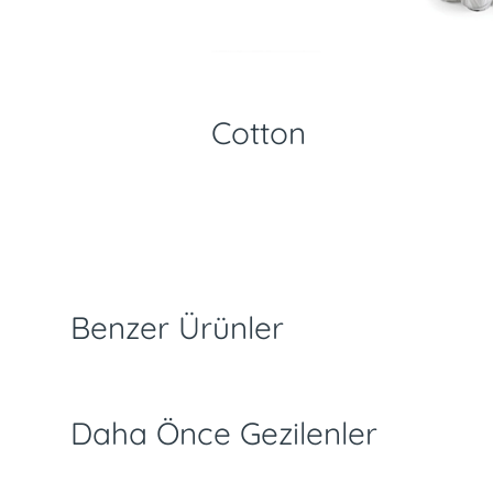
Cotton
slimat ve İade Koşulları
Ödeme Seçenekleri
Özellikler
Benzer Ürünler
Daha Önce Gezilenler