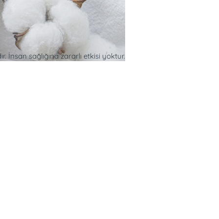
. İnsan sağlığına zararlı etkisi yoktur.