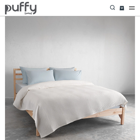
Anasayfa
Uyku Tekstili
Pike & Pike Takımı
Brine