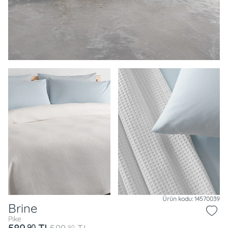
Ürün kodu: 14570039
Brine
Pike
90
90