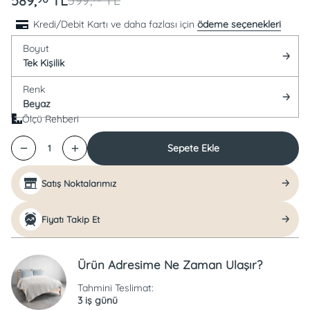
589,
TL
599,
TL
Kredi/Debit Kartı ve daha fazlası için
ödeme seçenekleri
Boyut
Tek Kişilik
Renk
Beyaz
Ölçü Rehberi
Sepete Ekle
1
Satış Noktalarımız
Fiyatı Takip Et
Ürün Adresime Ne Zaman Ulaşır?
Tahmini Teslimat:
3 iş günü