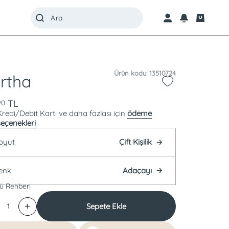
Ürün kodu: 13510724
rtha
TL
90
Kredi/Debit Kartı ve daha fazlası için
ödeme
seçenekleri
oyut
Çift Kişilik
enk
Adaçayı
ü Rehberi
Sepete Ekle
1