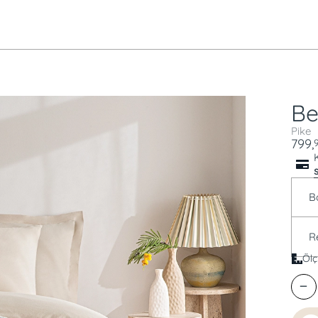
Be
Pike
799,
B
R
Ölç