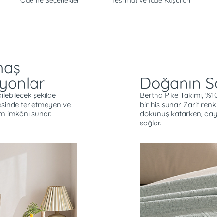
Ödeme Seçenekleri
Teslimat ve İade Koşulları
maş
yonlar
Doğanın Sa
ilebilecek şekilde
Bertha Pike Takımı, %
sinde terletmeyen ve
bir his sunar Zarif ren
ım imkânı sunar.
dokunuş katarken, dayan
sağlar.