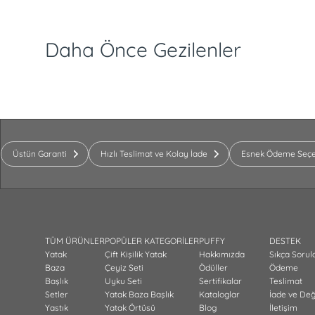
Daha Önce Gezilenler
Üstün Garanti
Hızlı Teslimat ve Kolay İade
Esnek Ödeme Seçe
TÜM ÜRÜNLER
POPÜLER KATEGORİLER
PUFFY
DESTEK
Yatak
Çift Kişilik Yatak
Hakkımızda
Sıkça Sorul
Baza
Çeyiz Seti
Ödüller
Ödeme
Başlık
Uyku Seti
Sertifikalar
Teslimat
Setler
Yatak Baza Başlık
Kataloglar
İade ve De
Yastık
Yatak Örtüsü
Blog
İletişim