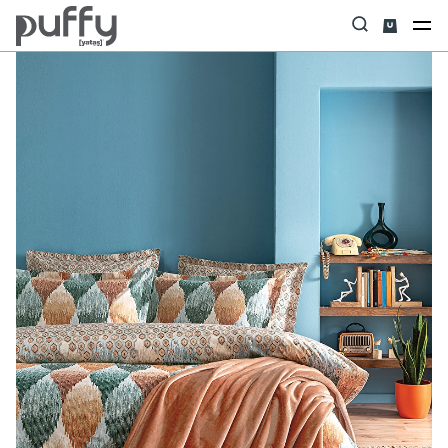
Anasayfa
Uyku Tekstili
Battaniye & Battaniyeli Set
Belta