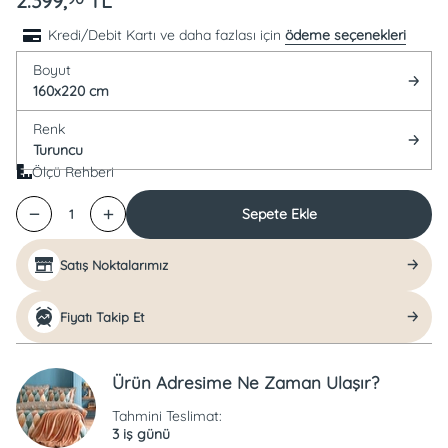
2.399,
TL
Kredi/Debit Kartı ve daha fazlası için
ödeme seçenekleri
Boyut
160x220 cm
Renk
Turuncu
Ölçü Rehberi
Sepete Ekle
1
Satış Noktalarımız
Fiyatı Takip Et
Ürün Adresime Ne Zaman Ulaşır?
Tahmini Teslimat:
3 iş günü