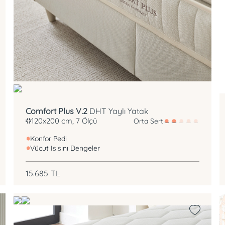
DHT Yay
Konfor Pedi
Comfort Plus V.2
DHT Yaylı Yatak
120x200 cm, 7 Ölçü
Orta Sert
Konfor Pedi
Vücut Isısını Dengeler
15.685
TL