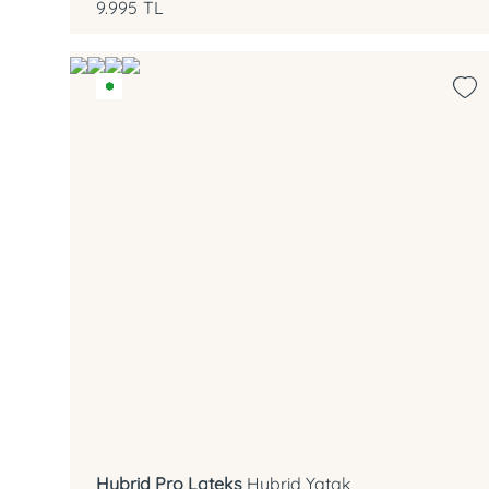
9.995
TL
7 Bölgeli Pocket Yay
Lateks
Hybrid Pro Lateks
Hybrid Yatak