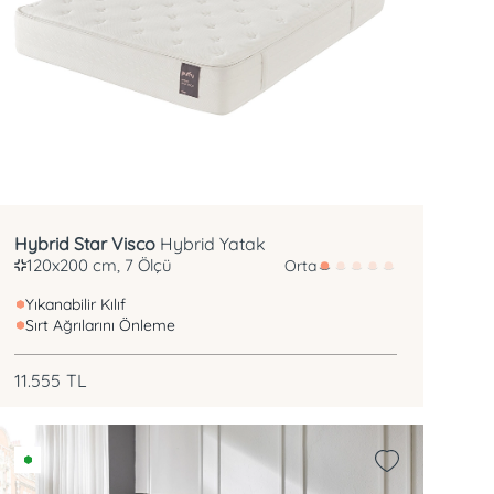
7 Bölgeli Pocket Yay
Visco Sünger
Hybrid Star Visco
Hybrid Yatak
120x200 cm, 7 Ölçü
Orta
Yıkanabilir Kılıf
Sırt Ağrılarını Önleme
11.555
TL