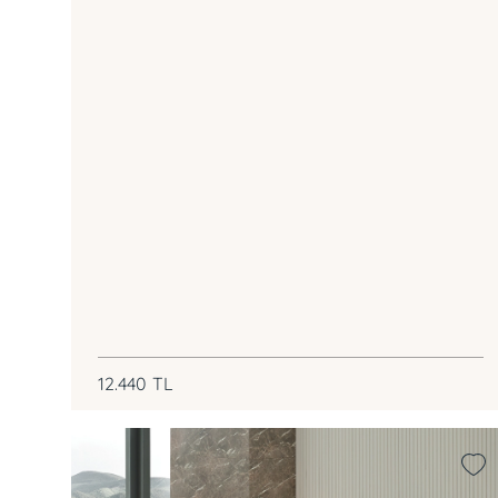
12.440
TL