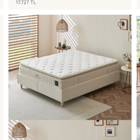
17.727
TL