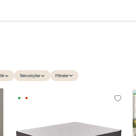
lik
Teknolojiler
Filtreler